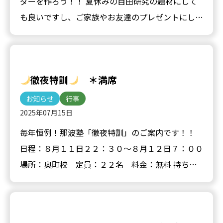
ダーを作ろう！！ 夏休みの自由研究の題材にして
も良いですし、ご家族やお友達のプレゼントにして
も良いと思います！ 自分でデザインして色を塗っ
た後は名前をつけ…
徹夜特訓
＊満席
お知らせ
行事
2025年07月15日
毎年恒例！那波塾「徹夜特訓」のご案内です！！
日程：８月１１日２２：３０〜８月１２日７：００
場所：奥町校 定員：２２名 料金：無料 持ち
物：学校課題・飲み物・上着 【予約方法】 ８月３
日（日）２０：…