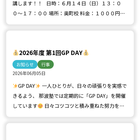
講します！！ 日時：６月１４日（日）１３：０
０〜１７：００ 場所：奥町校 料金：１０００円
（当日お支払い） １７：００〜２２：…
2026年度 第1回GP DAY
お知らせ
行事
2026年06月05日
GP DAY
一人ひとりが、日々の頑張りを実感で
きるよう、 那波塾では定期的に「GP DAY」を開催
しています
日々コツコツと積み重ねた努力をポ
イントとして可視化し、ゲームを楽しんだり
景
品と交…