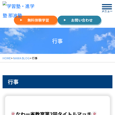
無料体験学習
お問い合わせ
行事
HOME
>
NAWA BLOG
> 行事
行事
なわー雀教室第2回タイトルマッチ