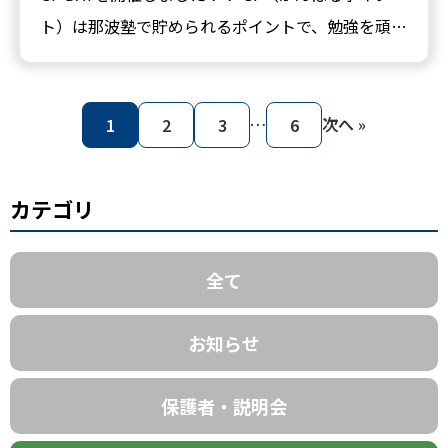
ト）は那波塾で貯められるポイントで、勉強を頑張
った子に与えられます。テストで順位が上がった
り、１割以内…
投
…
次へ »
1
2
3
6
稿
カテゴリ
の
全て
ペ
ー
お知らせ
ジ
保護者・説明会