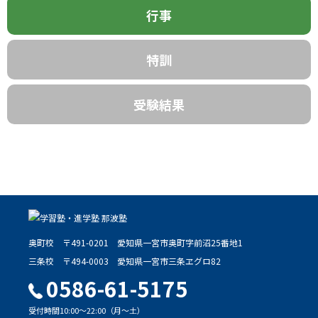
送
行事
り
特訓
受験結果
奥町校
〒491-0201
愛知県一宮市奥町字前沼25番地1
三条校
〒494-0003
愛知県一宮市三条ヱグロ82
0586-61-5175
受付時間10:00～22:00（月～土）