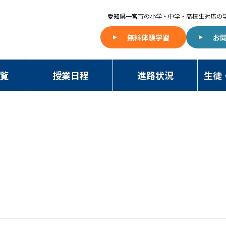
愛知県一宮市の
小学・中学・高校生対応の
無料体験学習
お
覧
授業日程
進路状況
生徒
NAWA BLOG