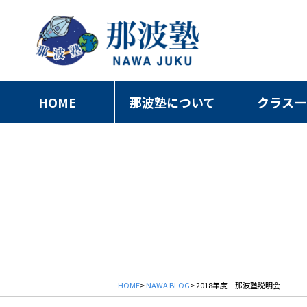
HOME
那波塾について
クラス一
HOME
>
NAWA BLOG
> 2018年度 那波塾説明会