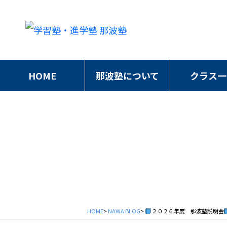
HOME
那波塾について
クラス一
HOME
>
NAWA BLOG
>
２０２６年度 那波塾説明会