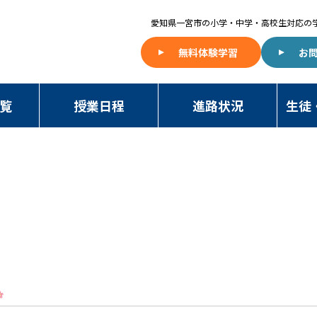
愛知県一宮市の
小学・中学・高校生対応の
無料体験学習
お
覧
授業日程
進路状況
生徒
NAWA BLOG