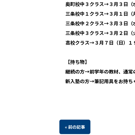
奥町校中３クラス→３月３日（
三条校中１クラス→３月１日（
三条校中２クラス→３月３日（
三条校中３クラス→３月２日（
高校クラス→３月７日（日）１
【持ち物】
継続の方→前学年の教材、通常
新入塾の方→筆記用具をお持ち
« 前の記事