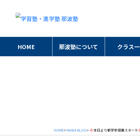
HOME
那波塾について
クラス一
HOME
>
NAWA BLOG
>
本日より新学年授業スタート