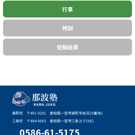
行事
特訓
受験結果
奥町校
〒491-0201
愛知県一宮市奥町字前沼25番地1
三条校
〒494-0003
愛知県一宮市三条ヱグロ82
0586-61-5175