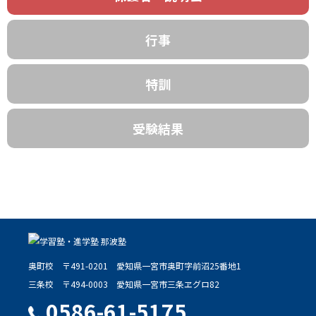
行事
特訓
受験結果
奥町校
〒491-0201
愛知県一宮市奥町字前沼25番地1
三条校
〒494-0003
愛知県一宮市三条ヱグロ82
0586-61-5175