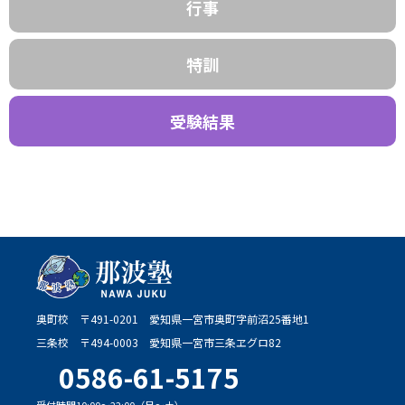
行事
特訓
受験結果
奥町校
〒491-0201
愛知県一宮市奥町字前沼25番地1
三条校
〒494-0003
愛知県一宮市三条ヱグロ82
0586-61-5175