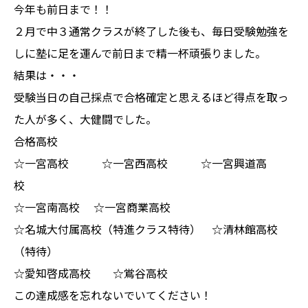
今年も前日まで！！
２月で中３通常クラスが終了した後も、毎日受験勉強を
しに塾に足を運んで前日まで精一杯頑張りました。
結果は・・・
受験当日の自己採点で合格確定と思えるほど得点を取っ
た人が多く、大健闘でした。
合格高校
☆一宮高校 ☆一宮西高校 ☆一宮興道高
校
☆一宮南高校 ☆一宮商業高校
☆名城大付属高校（特進クラス特待） ☆清林館高校
（特待）
☆愛知啓成高校 ☆鴬谷高校
この達成感を忘れないでいてください！