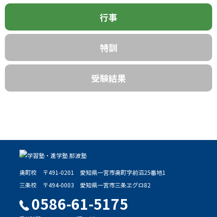
行事
特訓
受験結果
奥町校
〒491-0201
愛知県一宮市奥町字前沼25番地1
三条校
〒494-0003
愛知県一宮市三条ヱグロ82
0586-61-5175