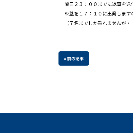
曜日２３：００までに返事を送
※塾を１７：１０に出発します
（７名までしか乗れませんが・
« 前の記事