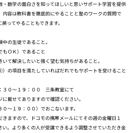
数・数学の面白さを知ってほしいと思いサポート学習を提供
。内容は教科書を徹底的にやることと塾のワークの質問で
に戻ってやることもできます。
験中の生徒であること。
でもＯＫ）であること
きいて解決したいと強く望む気持ちがあること。
③）の項目を満たしていればだれでもサポートを受けること
：３０〜１９：００ 三条教室にて
ジに載せてありますので確認ください。
３０〜１９：００）でおこないます。
だきますので、ドコモの携帯メールにてその週の金曜日１
さい。より多くの人が受講できるよう調整させていただき金