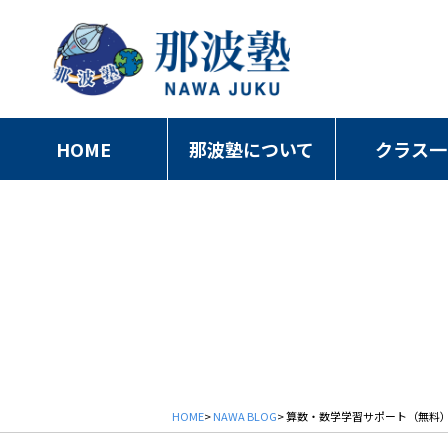
HOME
那波塾について
クラス一
HOME
>
NAWA BLOG
> 算数・数学学習サポート（無料