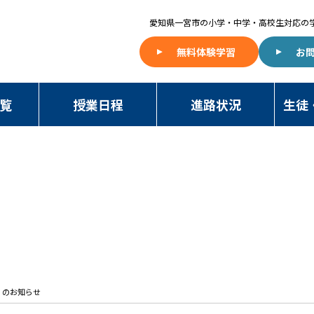
愛知県一宮市の
小学・中学・高校生対応の
無料体験学習
お
覧
授業日程
進路状況
生徒
NAWA BLOG
）のお知らせ