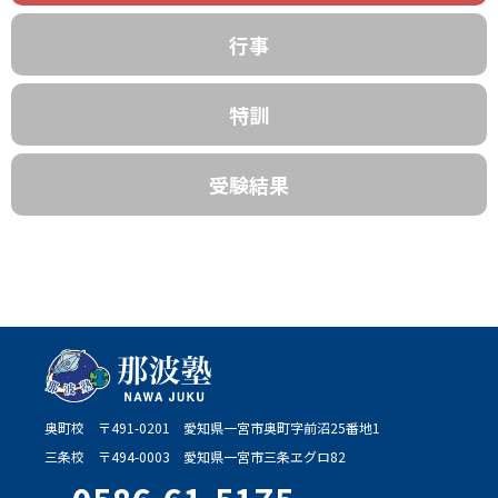
行事
特訓
受験結果
奥町校
〒491-0201
愛知県一宮市奥町字前沼25番地1
三条校
〒494-0003
愛知県一宮市三条ヱグロ82