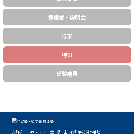
保護者・説明会
行事
特訓
受験結果
奥町校
〒491-0201
愛知県一宮市奥町字前沼25番地1