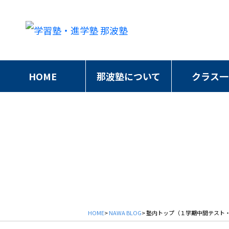
HOME
那波塾について
クラス一
HOME
>
NAWA BLOG
> 塾内トップ（１学期中間テスト