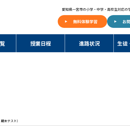
愛知県一宮市の
小学・中学・高校生対応の
無料体験学習
お
覧
授業日程
進路状況
生徒
NAWA BLOG
・期末テスト）