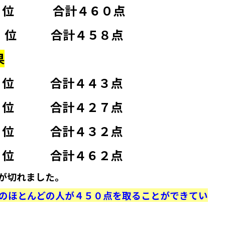
１ 位 合計４６０点
８０ 位 合計４５８点
果
３６位 合計４４３点
５４位 合計４２７点
５９位 合計４３２点
２８０位 合計４６２点
が切れました。
のほとんどの人が４５０点を取ることができてい