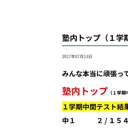
塾内トップ（１学
2017年07月13日
みんな本当に
頑張っ
塾内トップ
（１
学期
１学期中間テスト結
中１ ２ / １５