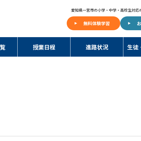
愛知県一宮市の
小学・中学・高校生対応
無料体験学習
覧
授業日程
進路状況
生徒
NAWA BLOG