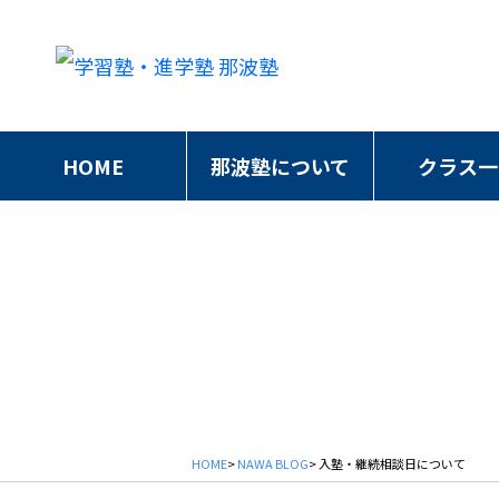
HOME
那波塾について
クラス一
HOME
>
NAWA BLOG
> 入塾・継続相談日について