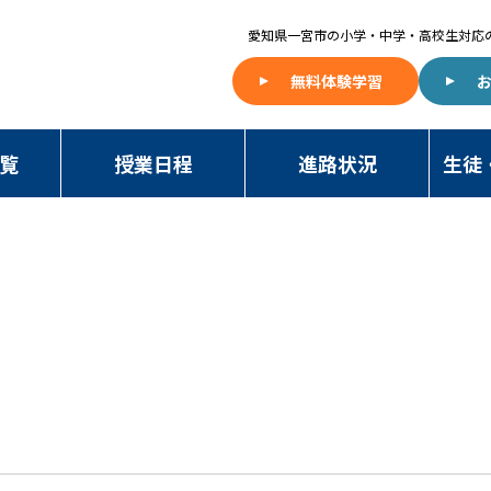
愛知県一宮市の
小学・中学・高校生対応
無料体験学習
覧
授業日程
進路状況
生徒
NAWA BLOG