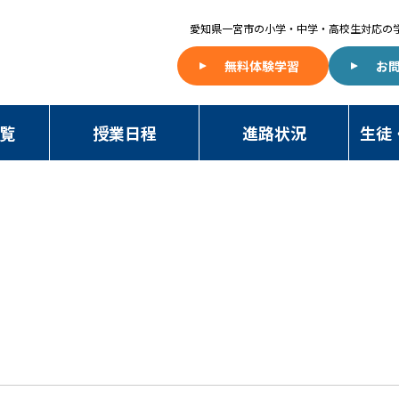
愛知県一宮市の
小学・中学・高校生対応の
無料体験学習
お
覧
授業日程
進路状況
生徒
NAWA BLOG