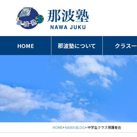
HOME
那波塾について
クラス一
HOME
>
NAWA BLOG
> 中学生クラス保護者会