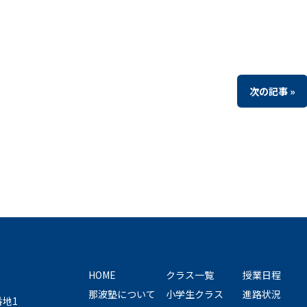
次の記事 »
HOME
クラス一覧
授業日程
那波塾について
小学生クラス
進路状況
番地1