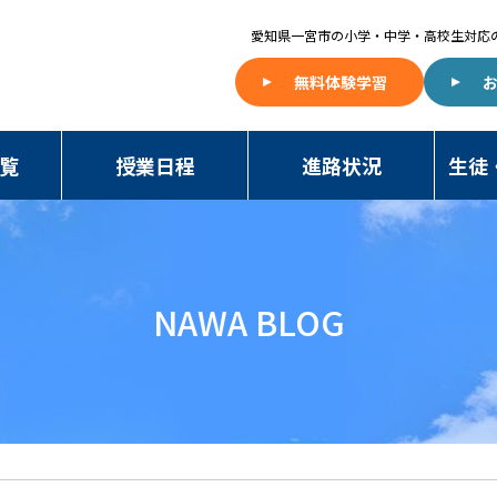
愛知県一宮市の
小学・中学・高校生対応
無料体験学習
覧
授業日程
進路状況
生徒
NAWA BLOG