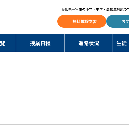
愛知県一宮市の
小学・中学・高校生対応の
無料体験学習
お
覧
授業日程
進路状況
生徒
NAWA BLOG