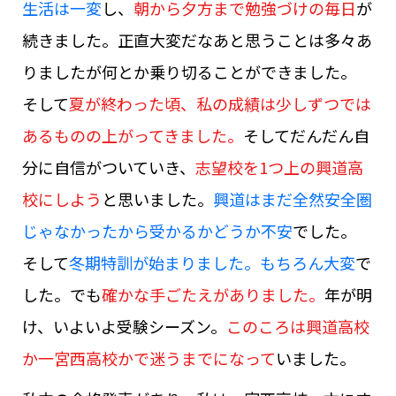
生活は一変
し、
朝から夕方まで勉強づけの毎日
が
続きました。正直大変だなあと思うことは多々あ
りましたが何とか乗り切ることができました。
そして
夏が終わった頃、私の成績は少しずつでは
あるものの上がってきました。
そしてだんだん自
分に自信がついていき、
志望校を1つ上の興道高
校にしよう
と思いました。
興道はまだ全然安全圏
じゃなかったから受かるかどうか不安
でした。
そして
冬期特訓が始まりました。もちろん大変
で
した。でも
確かな手ごたえがありました。
年が明
け、いよいよ受験シーズン。
このころは興道高校
か一宮西高校かで迷うまでになって
いました。