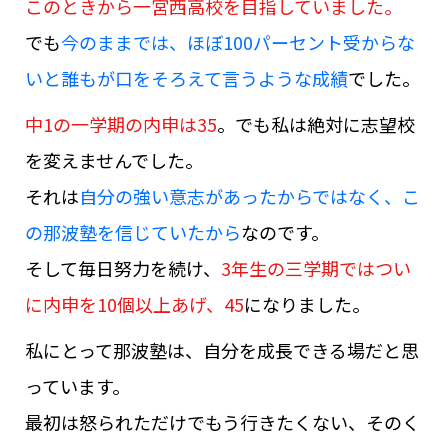
このときから一宮西高校を目指していました。
でも
今のままでは、ほぼ100パーセント受からな
いと誰もが口をそろえて言うような成績
でした。
中1の一学期の内申は35
。でも私は絶対に志望校
を変えませんでした。
それは
自分の強い意志があったからではなく、こ
の那波塾を信じていたから
なのです。
そして毎日努力を続け、
3年生の三学期ではつい
に内申を10個以上あげ、45
になりました。
私にとって那波塾は、自分を成長できる場だと思
っています。
最初は怒られただけでもう行きたくない、そのく