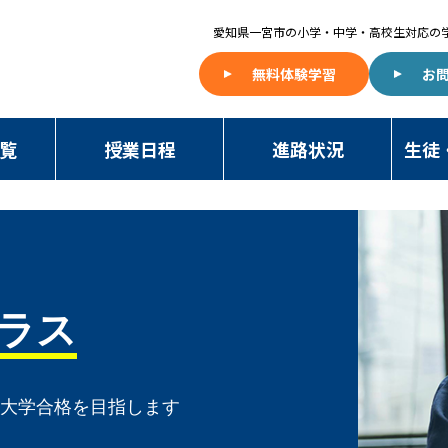
愛知県一宮市の
小学・中学・高校生対応の
無料体験学習
お
覧
授業日程
進路状況
生徒
ラス
望大学合格を目指します