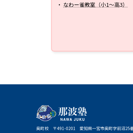
・
なわー雀教室
（小1～高3）
奥町校
〒491-0201
愛知県一宮市奥町字前沼25