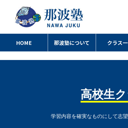
HOME
那波塾について
クラス一
高校生ク
学習内容を確実なものにして
志