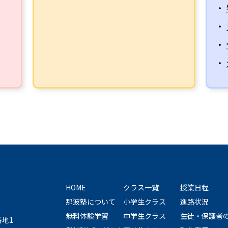
・
・
・
・
HOME
クラス一覧
授業日程
那波塾について
小学生クラス
進路状況
無料体験学習
中学生クラス
生徒・保護者
番地1