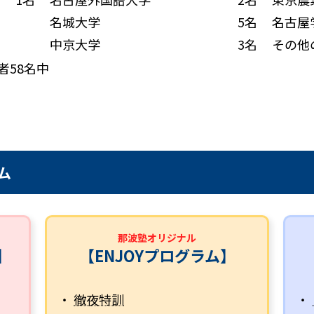
名城大学
5名
名古屋
中京大学
3名
その他
者58名中
ム
那波塾オリジナル
】
【ENJOYプログラム】
・
徹夜特訓
・