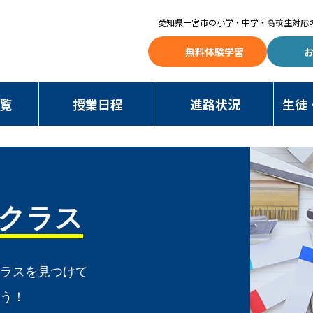
愛知県一宮市の
小学・中学・高校生対応
無料体験学習
覧
授業日程
進路状況
生徒
クラス
クラスを見つけて
よう！