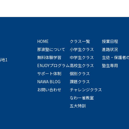
HOME
クラス一覧
授業日程
那波塾について
小学生クラス
進路状況
無料体験学習
中学生クラス
生徒・保護者
番地1
ENJOYプログラム
高校生クラス
塾生専用
サポート体制
個別クラス
NAWA BLOG
課題クラス
お問い合わせ
チャレンジクラス
なわー雀教室
五大特訓